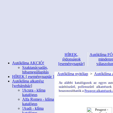
HÍREK,
Autóklíma 
újdonságok
mindenr
Autóklíma AKCIÓ!
[eseménynaptár]
válaszolu
Szaktanácsadás,
hibamegállapítás
Autóklíma nyitólap
>
Autóklíma a
HÍREK [ eseménynaptár ]
Autóklíma alkatrész
Az alábbi katalógusok az egyes autó
[webáruház]
szárítószűrő, pollenszűrő alkatrész
!Acura - klíma
beazonosíthatók a
Peugeot alkatrészek
katalógus
Alfa Romeo - klíma
katalógus
!Audi - klíma
katalógus