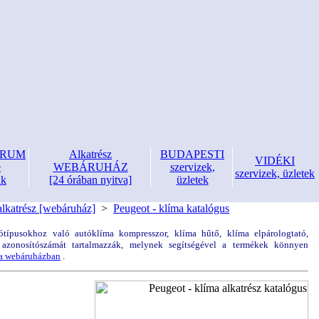
FÓRUM
Alkatrész
BUDAPESTI
VIDÉKI
e
WEBÁRUHÁZ
szervizek,
szervizek, üzletek
nk
[24 órában nyitva]
üzletek
lkatrész [webáruház]
>
Peugeot - klíma katalógus
típusokhoz való autóklíma kompresszor, klíma hűtő, klíma elpárologtató,
ek azonosítószámát tartalmazzák, melynek segítségével a termékek könnyen
 a webáruházban
.