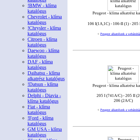
!BMW - klíma
katalógus
Peugeot - klíma alkatrész k
Chevrolet - klíma
katalógus
106 I(1A,1C) - 106-II (1) - 205
!Chrysler - klíma
katalógus
<
Peugeot alkatrészek a webáruhá
Citroen - klíma
katalógus
Daewoo - klíma
katalógus
DAF - klíma
katalógus
Daihatsu - klíma
alkatrész katalógus
!Datsun - klíma
Peugeot - klíma alkatrész k
katalógus
Delphi - Diavia -
205 I (741A/C) - 205 II (
206 (2A/C)
klíma katalógus
Fiat - klíma
<
Peugeot alkatrészek a webáruhá
katalógus
!Ford - klíma
katalógus
GM USA - klíma
katalógus