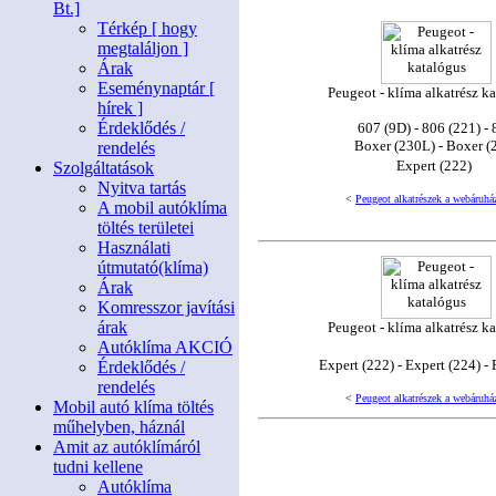
Bt.]
Térkép [ hogy
megtaláljon ]
Árak
Eseménynaptár [
Peugeot - klíma alkatrész k
hírek ]
Érdeklődés /
607 (9D) - 806 (221) -
Boxer (230L) - Boxer (
rendelés
Expert (222)
Szolgáltatások
Nyitva tartás
<
Peugeot alkatrészek a webáruhá
A mobil autóklíma
töltés területei
Használati
útmutató(klíma)
Árak
Komresszor javítási
árak
Peugeot - klíma alkatrész k
Autóklíma AKCIÓ
Expert (222) - Expert (224) -
Érdeklődés /
rendelés
<
Peugeot alkatrészek a webáruhá
Mobil autó klíma töltés
műhelyben, háznál
Amit az autóklímáról
tudni kellene
Autóklíma