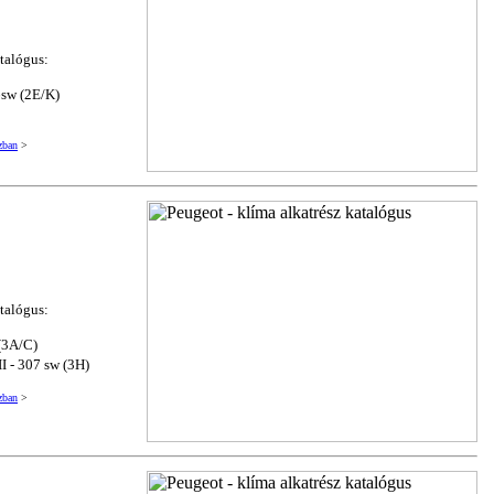
atalógus:
6sw (2E/K)
zban
>
atalógus:
(3A/C)
II - 307 sw (3H)
zban
>