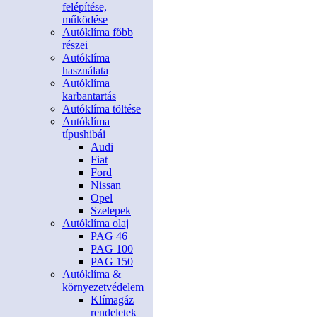
felépítése,
működése
Autóklíma főbb
részei
Autóklíma
használata
Autóklíma
karbantartás
Autóklíma töltése
Autóklíma
típushibái
Audi
Fiat
Ford
Nissan
Opel
Szelepek
Autóklíma olaj
PAG 46
PAG 100
PAG 150
Autóklíma &
környezetvédelem
Klímagáz
rendeletek