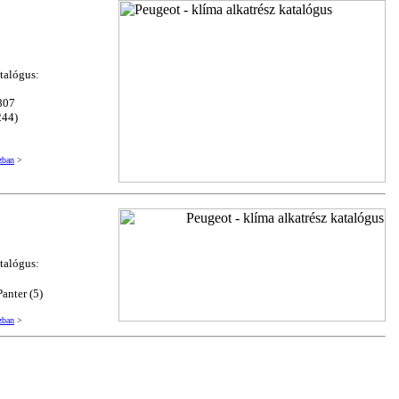
atalógus:
 807
244)
zban
>
atalógus:
Panter (5)
zban
>