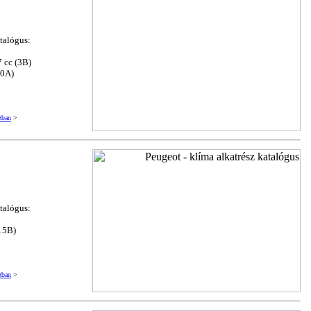
atalógus:
7 cc (3B)
10A)
zban
>
atalógus:
(15B)
zban
>