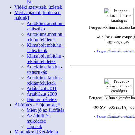
Bt.
Vidéki szervízek, üzletek
Média ajánlat [hirdessen
nálunk]
Autoklima.mbit.hu -
Peugeot - klíma alkatrész k
statisztika
Autoklima.mbit.hu -
406 (8B) - 406 coupé (
reklámfelületek
407 - 407 SW
Klimabolt.mbit.hu -
statisztikák
<
Peugeot alkatrészek a webáruhá
Klimabolt.mbit.hu -
reklámfelületek
Autoklima.lap.hu -
statisztikák
Autoklima.lap.hu -
reklámfelületek
Ártáblázat 2011
Ártáblázat 2009
Peugeot - klíma alkatrész k
Banner méretek
Állófűtés - * újdonság *
407 SW - 505 (551A) - 60
Miért jó az állófűtés
Az állófűtés
<
Peugeot alkatrészek a webáruhá
működése
Típusok
Magunkról [Két-Moha