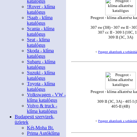
katalógus
!Rover - klíma
katalógus
!Saab - klíma
Peugeot - klíma alkatrész k
katalógus
307 sw (3H) - 307 sw II - 30
Scania - klíma
307 cc II - 309 I (10C, 
katalógus
309 II (3C, 3A)
Seat - klíma
katalógus
Skoda - klíma
<
Peugeot alkatrészek a webáruhá
katalógus
Subaru - klíma
katalógus
Suzuki - klíma
katalógus
Toyota - klíma
katalógus
Peugeot - klíma alkatrész k
Volkswagen - VW -
klíma katalógus
309 II (3C, 3A) - 405 I 
Volvo & truck -
405-II (4B)
klíma katalógus
Budapesti szervizek,
<
Peugeot alkatrészek a webáruhá
üzletek
Két-Moha Bt.
Prima Autóklíma