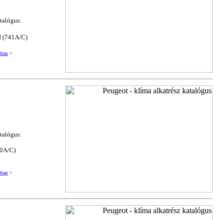
atalógus:
 I (741A/C)
zban
>
atalógus:
20A/C)
zban
>