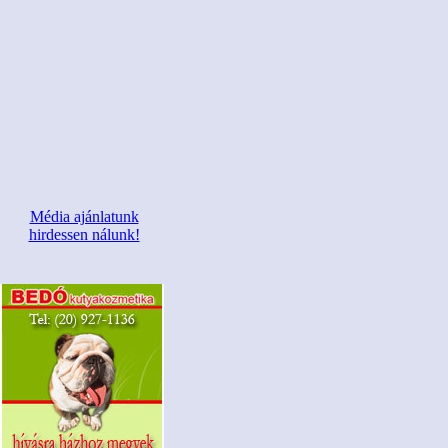
Média ajánlatunk
hirdessen nálunk!