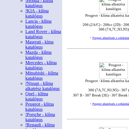
!Honda - klíma
katalógus
!KIA - klíma
Peugeot - klíma alkatrész k
katalógus
Lancia - klíma
206 (2A/C) - 206cc (2D) - 20
katalógus
306 (7A,7C,N3,N5)
Land Rover - klíma
katalógus
<
Peugeot alkatrészek a webáruhá
Maserati - kíma
katalógus
Mazda - klíma
katalógus
Mercedes - klíma
katalógus
Mitsubishi - klíma
katalógus
Peugeot - klíma alkatrész k
!Nissan - klíma
alkatrész katalógus
306 (7A,7C,N3,N5) - 307 
Opel - klíma
307 II - 307 Break (3E) - 307 Break 
katalógus
Peugeot - klíma
<
Peugeot alkatrészek a webáruhá
katalógus
!Porsche - klíma
katalógus
!Renault - klíma