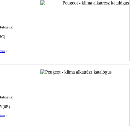
atalógus:
8C)
zban
>
atalógus:
5 (6B)
zban
>