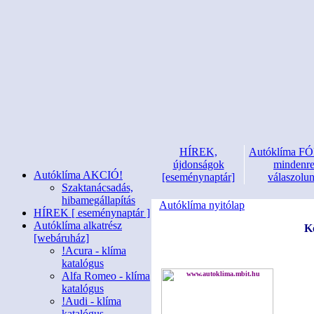
HÍREK,
Autóklíma 
újdonságok
mindenr
Autóklíma AKCIÓ!
[eseménynaptár]
válaszolu
Szaktanácsadás,
hibamegállapítás
Autóklíma nyitólap
HÍREK [ eseménynaptár ]
Autóklíma alkatrész
K
[webáruház]
!Acura - klíma
katalógus
Alfa Romeo - klíma
katalógus
!Audi - klíma
katalógus