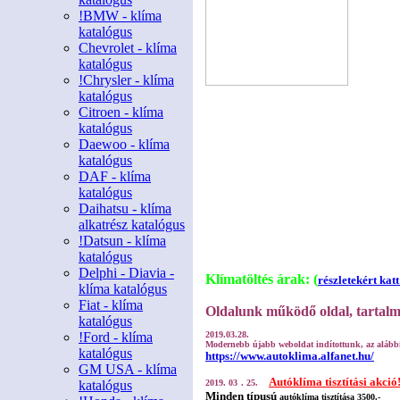
!BMW - klíma
katalógus
Chevrolet - klíma
katalógus
!Chrysler - klíma
katalógus
Citroen - klíma
katalógus
Daewoo - klíma
katalógus
DAF - klíma
katalógus
Daihatsu - klíma
alkatrész katalógus
!Datsun - klíma
katalógus
Delphi - Diavia -
Klímatöltés árak: (
részletekért katt
klíma katalógus
Fiat - klíma
Oldalunk működő oldal, tartalma
katalógus
!Ford - klíma
2019.03.28.
Modernebb újabb weboldat indítottunk, az alább
katalógus
https://www.autoklima.alfanet.hu/
GM USA - klíma
Autóklíma tisztítási akció
katalógus
2019. 03
. 25.
Minden típusú
autóklíma tisztítása 3500.-