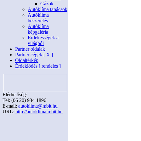
Gázok
Autóklíma tanácsok
Autóklíma
beszerelés
Autóklíma
képgaléria
Érdekességek a
világból
Partner oldalak
Partner cégek [ X ]
Oldaltérkép
Érdeklődés [ rendelés ]
Elérhetőség:
Tel: (06 20) 934-1896
E-mail:
autoklima@mbit.hu
URL:
http://autoklima.mbit.hu