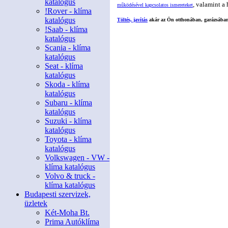
katalógus
, valamint a
működésével kapcsolatos ismereteket
!Rover - klíma
katalógus
Töltés, javítás
akár az Ön otthonában, garázsába
!Saab - klíma
katalógus
Scania - klíma
katalógus
Seat - klíma
katalógus
Skoda - klíma
katalógus
Subaru - klíma
katalógus
Suzuki - klíma
katalógus
Toyota - klíma
katalógus
Volkswagen - VW -
klíma katalógus
Volvo & truck -
klíma katalógus
Budapesti szervizek,
üzletek
Két-Moha Bt.
Prima Autóklíma