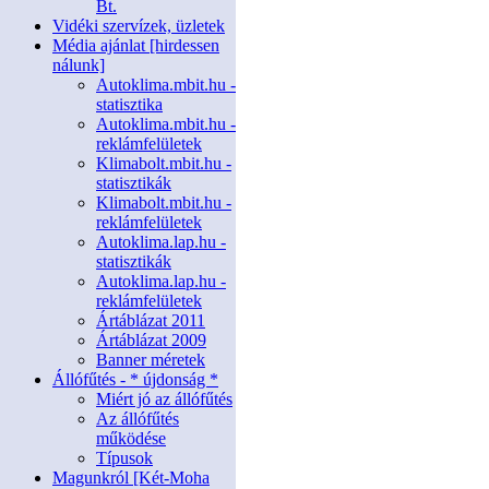
Bt.
Vidéki szervízek, üzletek
Média ajánlat [hirdessen
nálunk]
Autoklima.mbit.hu -
statisztika
Autoklima.mbit.hu -
reklámfelületek
Klimabolt.mbit.hu -
statisztikák
Klimabolt.mbit.hu -
reklámfelületek
Autoklima.lap.hu -
statisztikák
Autoklima.lap.hu -
reklámfelületek
Ártáblázat 2011
Ártáblázat 2009
Banner méretek
Állófűtés - * újdonság *
Miért jó az állófűtés
Az állófűtés
működése
Típusok
Magunkról [Két-Moha