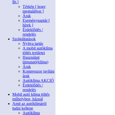
Bt.]
Térkép [ hogy
megtaláljon ]
Árak
Eseménynaptár [
hírek ]
Érdeklődés /
rendelés
Szolgáltatások
Nyitva tartás
A mobil autóklíma
töltés területei
Használati
útmutató(klíma)
Árak
Komresszor javítási
árak
Autóklíma AKCIÓ
Érdeklődés /
rendelés
Mobil autó klíma töltés
műhelyben, háznál
Amit az autóklímáról
tudni kellene
Autóklíma